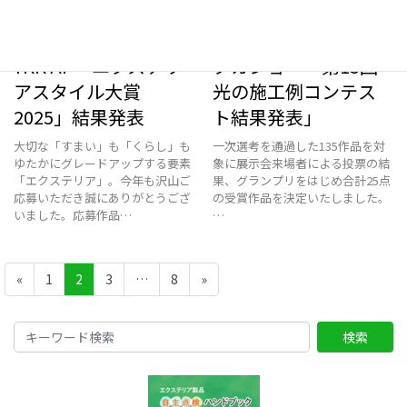
2025/11/13
2025/09/12
YKK AP「エクステリ
タカショー「第15回
アスタイル大賞
光の施工例コンテス
2025」結果発表
ト結果発表」
大切な「すまい」も「くらし」も
一次選考を通過した135作品を対
ゆたかにグレードアップする要素
象に展示会来場者による投票の結
「エクステリア」。今年も沢山ご
果、グランプリをはじめ合計25点
応募いただき誠にありがとうござ
の受賞作品を決定いたしました。
いました。応募作品…
…
投
ペ
ペ
ペ
ペ
«
1
2
3
…
8
»
稿
ー
ー
ー
ー
ジ
ジ
ジ
ジ
ナ
検索
ビ
ゲ