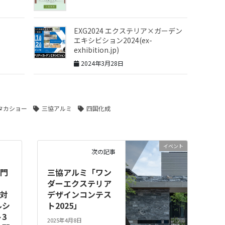
EXG2024 エクステリア×ガーデン
エキシビション2024(ex-
exhibition.jp)
2024年3月28日
タカショー
三協アルミ
四国化成
イベント
次の記事
門
三協アルミ「ワン
ダーエクステリア
対
デザインコンテス
ルシ
ト2025」
3
2025年4月8日