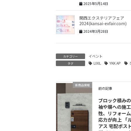
2025年5月14日
関西エクステリアフェア
2024(kansai-exfair.com)
2024年3月28日
イベント
カテゴリー
LIXIL
YKK AP
タグ
新商品情報
前の記事
ブロック積みの
袖や塀への施工
性、リフォーム
応力が向上 「
アス 宅配ポスト