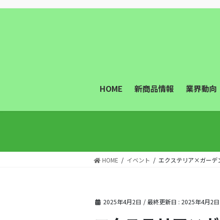
コ
ナ
ン
ビ
テ
ゲ
ン
ー
ツ
シ
に
ョ
移
ン
動
に
HOME
新商品情報
業界動向
移
動
HOME
イベント
エクステリア×ガーデン
2025年4月2日
/ 最終更新日 :
2025年4月2日