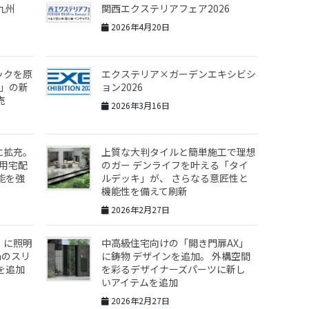
九州
関西エクステリアフェア2026
2026年4月20日
ックを原
エクステリア×ガーデンエキシビシ
a」の新
ョン2026
売
2026年3月16日
に拡充。
上質な大判タイルと簡単施工で理想
共用宅配
のガー デンライフを叶える「タイ
能を強
ルデッキ」が、 さらなる意匠性と
機能性を備えて刷新
2026年2月27日
」に照明
中高級住宅向けの「開き門扉AX」
mのスリ
に鋳物 デザインを追加。 外構空間
を追加
を彩るデザイナーズパーツに新し
いアイテムを追加
2026年2月27日