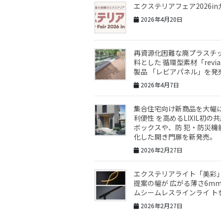
エクステリアフェア2026in
2026年4月20日
再資源化困難な廃プラスチ
料とした 循環型素材「revi
製品 「レビアパネル」を発
2026年4月7日
集合住宅向け新商品を大幅
利便性 を高めるLIXIL初の
ボックスや、防 犯・防災機
化した開き門扉を新発売。
2026年2月27日
エクステリアライト「美彩
提案の幅が 広がる薄さ6m
ムシームレスラインライ ト
2026年2月27日