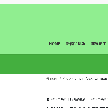
コ
ナ
ン
ビ
テ
ゲ
ン
ー
ツ
シ
に
ョ
移
ン
動
に
HOME
新商品情報
業界動向
移
動
HOME
イベント
LIXIL「2023EXTERI
2023年4月21日
/ 最終更新日 :
2023年6月1